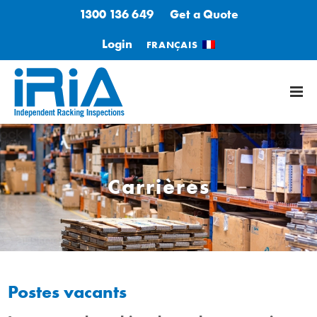
1300 136 649
Get a Quote
Login
FRANÇAIS
Carrières
Postes vacants