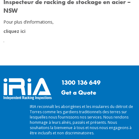
Inspecteur de racking de stockage en acier –
NSW
Pour plus d’informations,
cliquez ici
.
1300 136 649
Get a Quote
IRIA reconnaît les aborigènes et les insulaires du détroit de
Torres comme les gardiens traditionnels des terres sur
lesquelles nous fournissons nos services. Nous rendons
hommage à leurs aînés, passés et présents. Nous
souhaitons la bienvenue à tous et nous nous engageons à
être inclusifs et non discriminatoires.